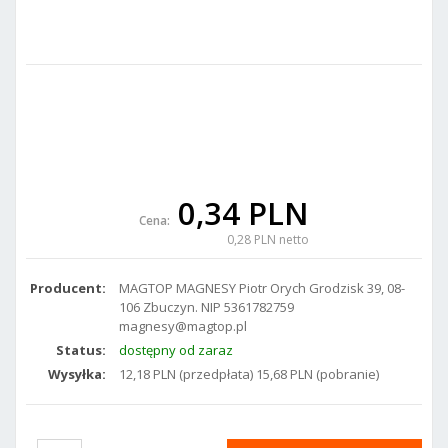
0,34 PLN
Cena:
0,28 PLN netto
Producent:
MAGTOP MAGNESY Piotr Orych Grodzisk 39, 08-
106 Zbuczyn. NIP 5361782759
magnesy@magtop.pl
Status:
dostępny od zaraz
Wysyłka:
12,18 PLN (przedpłata) 15,68 PLN (pobranie)