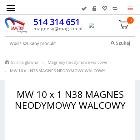
514 314 651
0
magnesy@magtop.pl
Strona główna
Magnesy neodymowe walcowe
MW 10 x 1 N38 MAGNES NEODYMOWY WALCOWY
MW 10 x 1 N38 MAGNES
NEODYMOWY WALCOWY