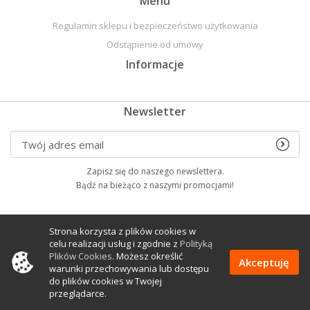
Menu
Regulamin sklepu i bezpieczeństwo użytkowania
Odstąpienie od umowy
Informacje
Newsletter
Zapisz się do naszego newslettera.
Bądź na bieżąco z naszymi promocjami!
Znajdzesz nas na
Strona korzysta z plików cookies w
celu realizacji usług i zgodnie z
Polityką
Plików Cookies
. Możesz określić
Akceptuję
warunki przechowywania lub dostępu
do plików cookies w Twojej
przeglądarce.
Copyright © 2020 MAGTOP Magnesy Piotr Orych